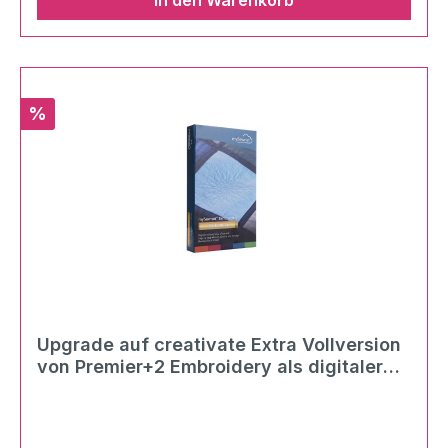
In den Warenkorb
Rabatt
%
Upgrade auf creativate Extra Vollversion
von Premier+2 Embroidery als digitaler
Download