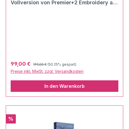
Vollversion von Premier+2 Embroidery als
digitaler Download
Regulärer Preis:
Verkaufspreis:
99,00 €
199,00 €
(50.25% gespart)
Preise inkl. MwSt. zzgl. Versandkosten
In den Warenkorb
Rabatt
%