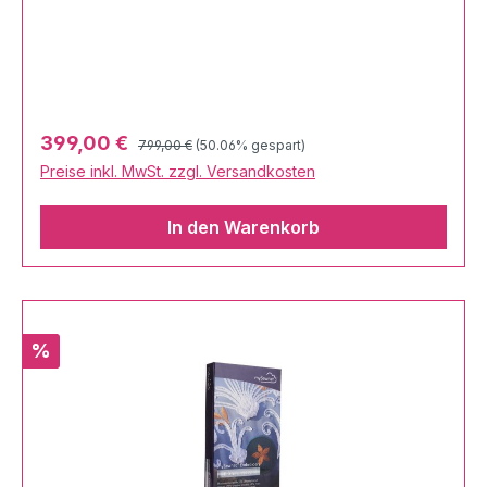
Regulärer Preis:
Verkaufspreis:
399,00 €
799,00 €
(50.06% gespart)
Preise inkl. MwSt. zzgl. Versandkosten
In den Warenkorb
Rabatt
%