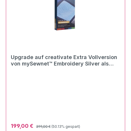
Upgrade auf creativate Extra Vollversion
von mySewnet™ Embroidery Silver als
digitaler Download
Regulärer Preis:
Verkaufspreis:
199,00 €
399,00 €
(50.13% gespart)