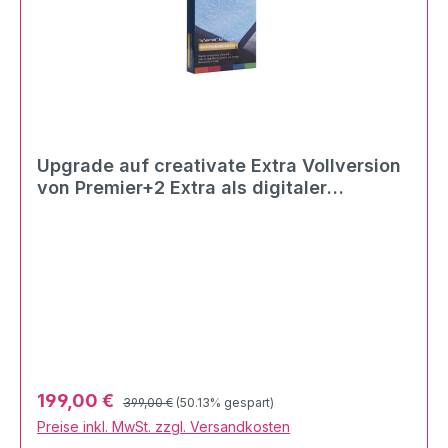
Upgrade auf creativate Extra Vollversion
von Premier+2 Extra als digitaler
Download
Regulärer Preis:
Verkaufspreis:
199,00 €
399,00 €
(50.13% gespart)
Preise inkl. MwSt. zzgl. Versandkosten