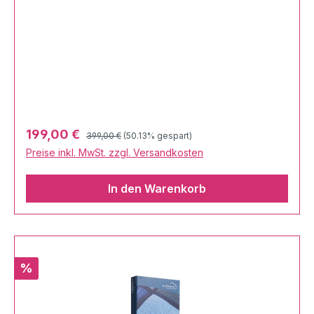
digitaler Download
Regulärer Preis:
Verkaufspreis:
199,00 €
399,00 €
(50.13% gespart)
Preise inkl. MwSt. zzgl. Versandkosten
In den Warenkorb
Rabatt
%