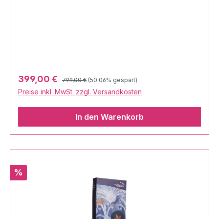
Regulärer Preis:
Verkaufspreis:
399,00 €
799,00 €
(50.06% gespart)
Preise inkl. MwSt. zzgl. Versandkosten
In den Warenkorb
Rabatt
%