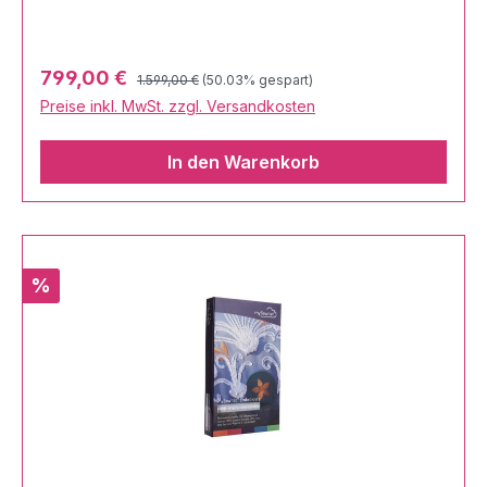
Regulärer Preis:
Verkaufspreis:
799,00 €
1.599,00 €
(50.03% gespart)
Preise inkl. MwSt. zzgl. Versandkosten
In den Warenkorb
Rabatt
%