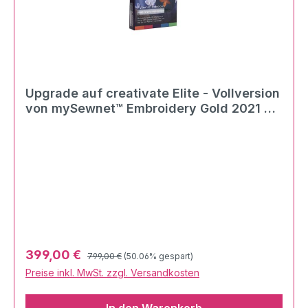
Upgrade auf creativate Elite - Vollversion
von mySewnet™ Embroidery Gold 2021 als
digitaler Download
Regulärer Preis:
Verkaufspreis:
399,00 €
799,00 €
(50.06% gespart)
Preise inkl. MwSt. zzgl. Versandkosten