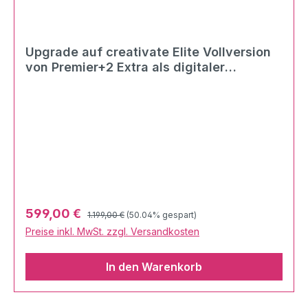
Upgrade auf creativate Elite Vollversion
von Premier+2 Extra als digitaler
Download
Regulärer Preis:
Verkaufspreis:
599,00 €
1.199,00 €
(50.04% gespart)
Preise inkl. MwSt. zzgl. Versandkosten
In den Warenkorb