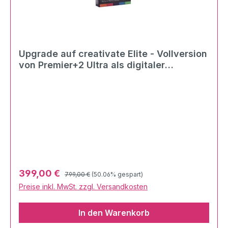
Upgrade auf creativate Elite - Vollversion
von Premier+2 Ultra als digitaler
Download
Regulärer Preis:
Verkaufspreis:
399,00 €
799,00 €
(50.06% gespart)
Preise inkl. MwSt. zzgl. Versandkosten
In den Warenkorb