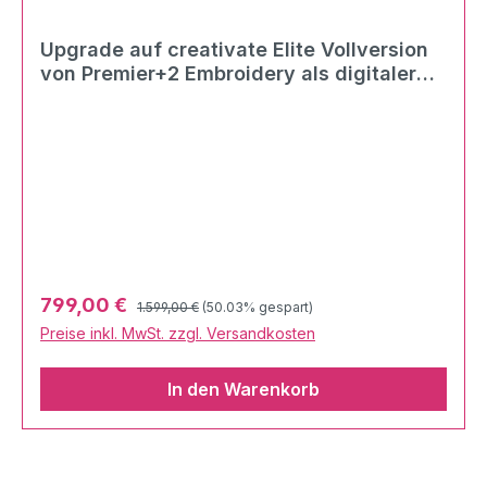
Upgrade auf creativate Elite Vollversion
von Premier+2 Embroidery als digitaler
Download
Regulärer Preis:
Verkaufspreis:
799,00 €
1.599,00 €
(50.03% gespart)
Preise inkl. MwSt. zzgl. Versandkosten
In den Warenkorb