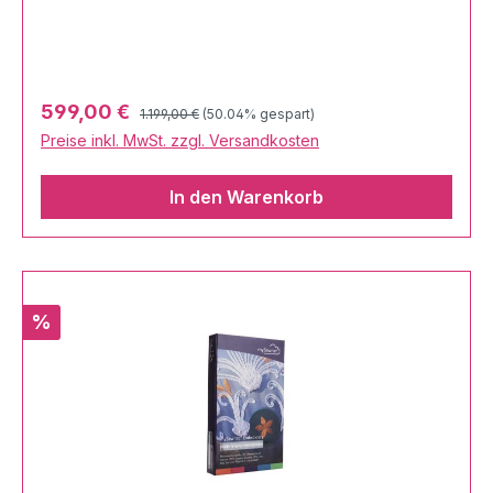
Regulärer Preis:
Verkaufspreis:
599,00 €
1.199,00 €
(50.04% gespart)
Preise inkl. MwSt. zzgl. Versandkosten
In den Warenkorb
Rabatt
%