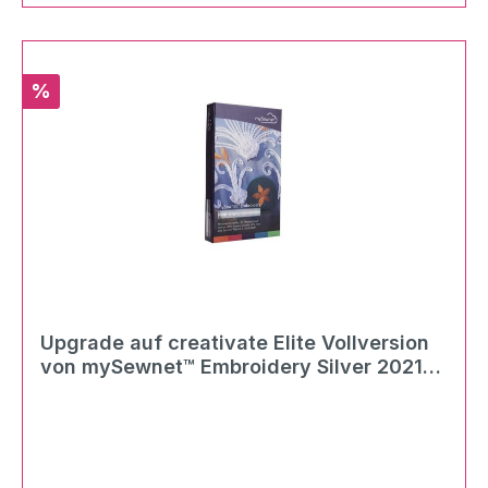
Rabatt
%
Upgrade auf creativate Elite Vollversion
von mySewnet™ Embroidery Silver 2021
als digitaler Download