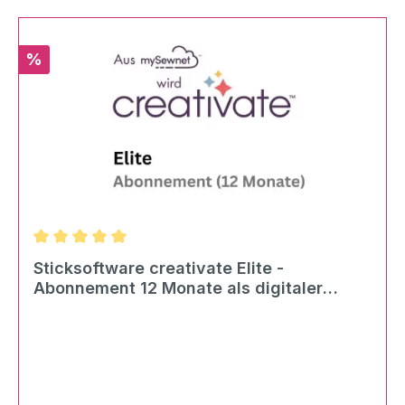
Rabatt
%
Durchschnittliche Bewertung von 5 von 5 Sternen
Sticksoftware creativate Elite -
Abonnement 12 Monate als digitaler
Download