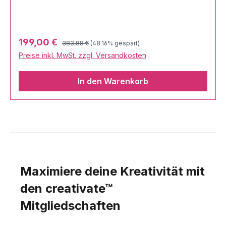
Regulärer Preis:
Verkaufspreis:
199,00 €
383,88 €
(48.16% gespart)
Preise inkl. MwSt. zzgl. Versandkosten
In den Warenkorb
Maximiere deine Kreativität mit
den creativate™
Mitgliedschaften