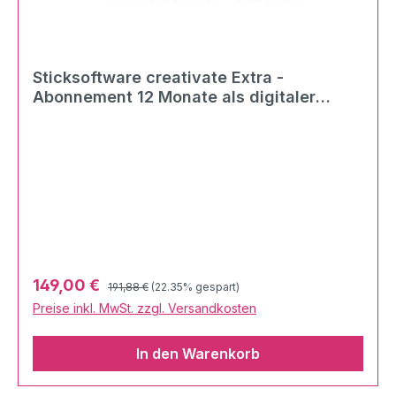
Sticksoftware creativate Extra -
Abonnement 12 Monate als digitaler
Download
Regulärer Preis:
Verkaufspreis:
149,00 €
191,88 €
(22.35% gespart)
Preise inkl. MwSt. zzgl. Versandkosten
In den Warenkorb