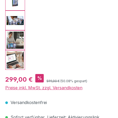
Verkaufspreis:
%
299,00 €
Regulärer Preis:
599,00 €
(50.08% gespart)
Preise inkl. MwSt. zzgl. Versandkosten
Versandkostenfrei
Sofort verfügbar, Lieferzeit: Aktivierungslink