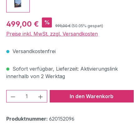
Verkaufspreis:
%
499,00 €
Regulärer Preis:
999,00 €
(50.05% gespart)
Preise inkl. MwSt. zzgl. Versandkosten
Versandkostenfrei
Sofort verfügbar, Lieferzeit: Aktivierungslink
innerhalb von 2 Werktag
Produkt Anzahl: Gib den gewünschten We
In den Warenkorb
Produktnummer:
620152096